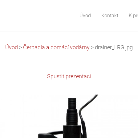
Úvod
Kontakt
K pr
Úvod
>
Čerpadla a domácí vodárny
>
drainer_LRG.jpg
Spustit prezentaci