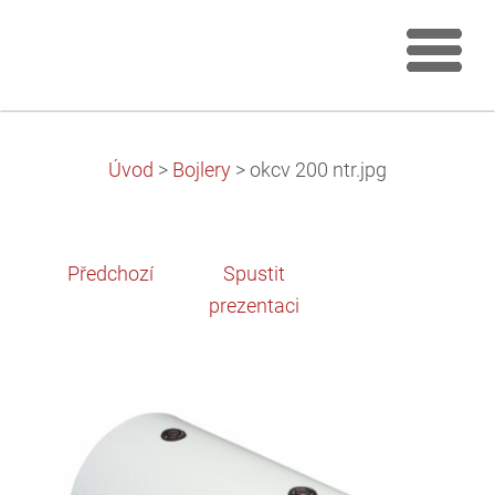
Úvod
>
Bojlery
>
okcv 200 ntr.jpg
Předchozí
Spustit
prezentaci